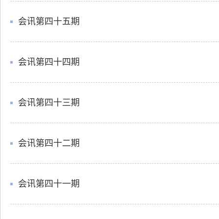
会讯第四十五期
会讯第四十四期
会讯第四十三期
会讯第四十二期
会讯第四十一期