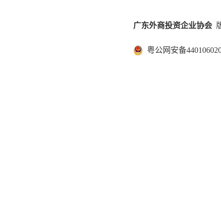
广东外商投资企业协会
版
粤公网安备440106020