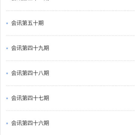
会讯第五十期
会讯第四十九期
会讯第四十八期
会讯第四十七期
会讯第四十六期