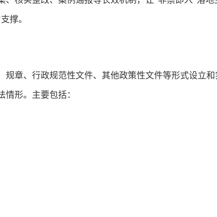
集、核实整改、案例通报等长效机制，让“非禁即入”落地
力支撑。
规章、行政规范性文件、其他政策性文件等形式设立和
法情形。主要包括：
；
；