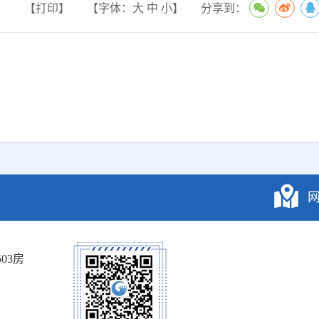
【打印】
【字体：
大
中
小
】
分享到：
03房